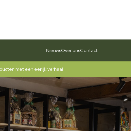
Nieuws
Over ons
Contact
ak van vlees, zuivel, groenten en fruit