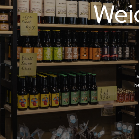
Wei
D
he