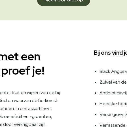
met een
Bij ons vind 
 proef je!
Black Angus 
Zuivel van de
nte, fruit en wijnen van de bij
Antibioticavr
oducten waarvan de herkomst
Heerlijke bor
 kennen. In ons assortiment
Verse groente
eizoensfruit en -groenten,
 door verkrijgbaar zijn.
Verrassende