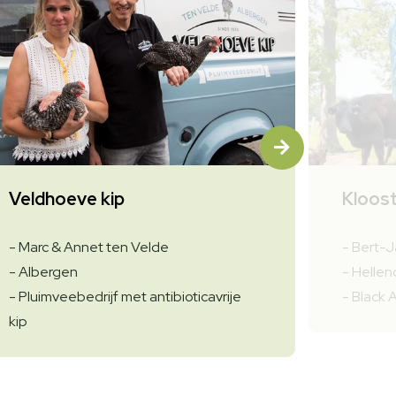
Veldhoeve kip
Kloos
- Marc & Annet ten Velde
- Bert-
- Albergen
- Helle
- Pluimveebedrijf met antibioticavrije
- Black 
kip