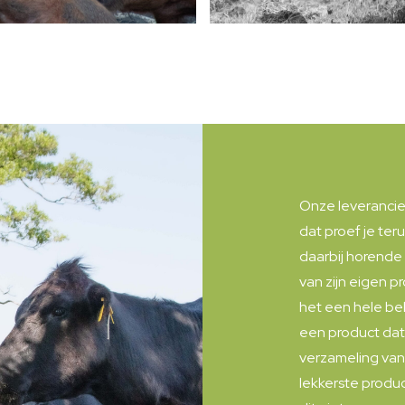
Onze leverancie
dat proef je ter
daarbij horende
van zijn eigen 
het een hele be
een product dat 
verzameling van 
lekkerste produ