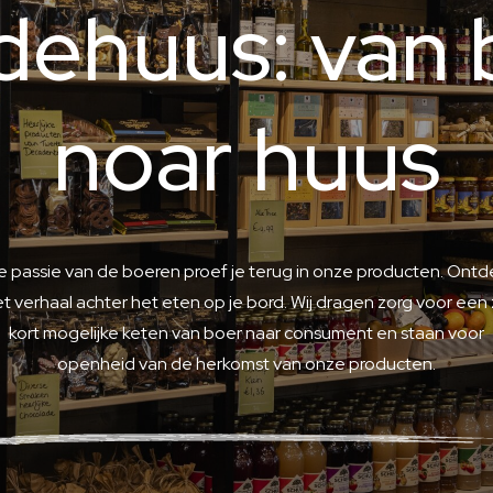
dehuus: van 
noar huus
e passie van de boeren proef je terug in onze producten. Ontd
t verhaal achter het eten op je bord. Wij dragen zorg voor een
kort mogelijke keten van boer naar consument en staan voor
openheid van de herkomst van onze producten.