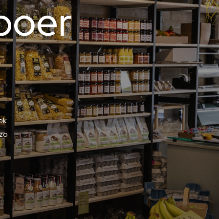
boer
ek
 zo