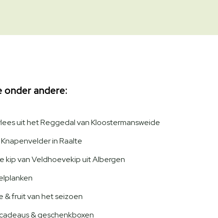
je onder andere:
vlees uit het Reggedal van Kloostermansweide
 Knapenvelder in Raalte
ije kip van Veldhoevekip uit Albergen
relplanken
 & fruit van het seizoen
 cadeaus & geschenkboxen